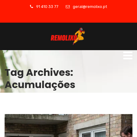
91 410 33 77
geral@remolixo.pt
Tag Archives:
Acumulações