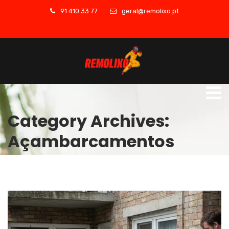
91 410 33 77
geral@remolixo.pt
Category Archives:
Açambarcamentos