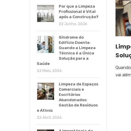
Por que a Limpeza
Profissional é Vital
após a Construção?
22 Junho, 2026
Síndrome do
Edifício Doente:
Limp
Quando a Limpeza
Técnica é a Única
Solu
Solução para a
Saúde
Quando 
22 Maio, 2026
vai alé
Limpeza de Espaços
Comerciais e
Escritórios
Abandonados:
Gestão de Resíduos
e Ativos
22 Abril, 2026
A Importância da