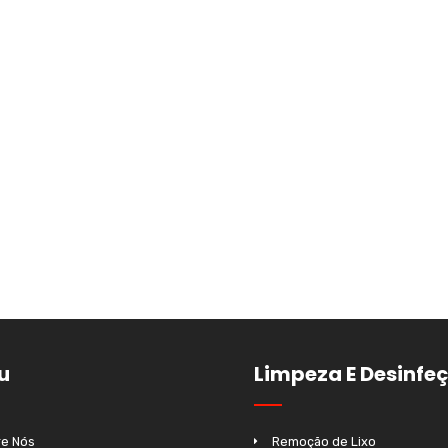
u
Limpeza E Desinfe
e Nós
Remoção de Lixo