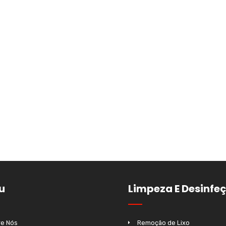
u
Limpeza E Desinfe
e Nós
Remoção de Lixo