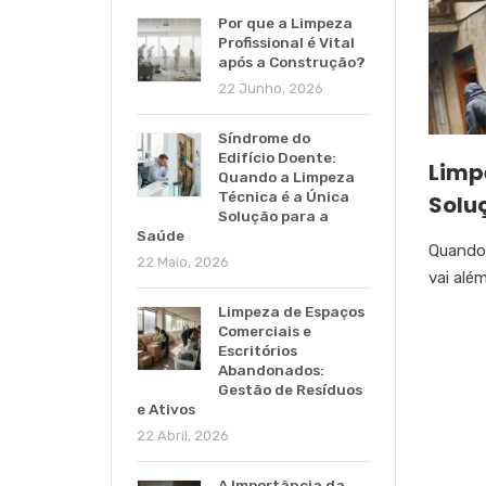
Por que a Limpeza
Profissional é Vital
após a Construção?
22 Junho, 2026
Síndrome do
Edifício Doente:
Limp
Quando a Limpeza
Técnica é a Única
Solu
Solução para a
Saúde
Quando 
22 Maio, 2026
vai alé
Limpeza de Espaços
Comerciais e
Escritórios
Abandonados:
Gestão de Resíduos
e Ativos
22 Abril, 2026
A Importância da