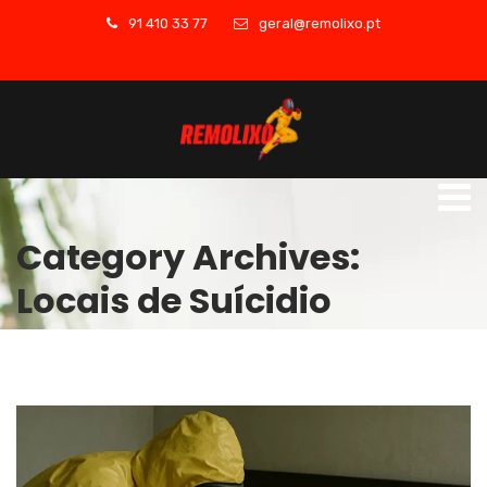
91 410 33 77
geral@remolixo.pt
Category Archives:
Locais de Suícidio