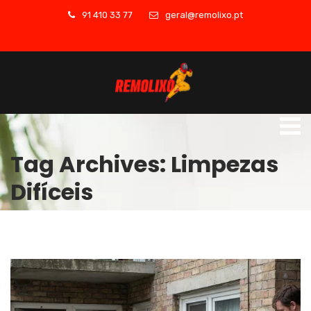
91 410 33 77
geral@remolixo.pt
Tag Archives: Limpezas
Difíceis