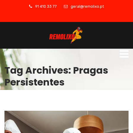
91 410 33 77
geral@remolixo.pt
Tag Archives: Pragas
Persistentes