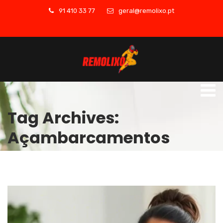
91 410 33 77
geral@remolixo.pt
Tag Archives:
Açambarcamentos