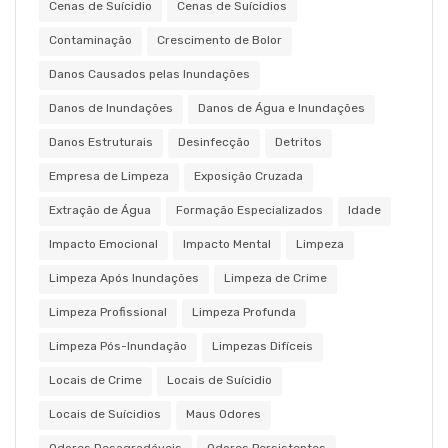
Cenas de Suícidio
Cenas de Suícidios
Contaminação
Crescimento de Bolor
Danos Causados pelas Inundações
Danos de Inundações
Danos de Água e Inundações
Danos Estruturais
Desinfecção
Detritos
Empresa de Limpeza
Exposição Cruzada
Extração de Água
Formação Especializados
Idade
Impacto Emocional
Impacto Mental
Limpeza
Limpeza Após Inundações
Limpeza de Crime
Limpeza Profissional
Limpeza Profunda
Limpeza Pós-Inundação
Limpezas Difíceis
Locais de Crime
Locais de Suícidio
Locais de Suícidios
Maus Odores
Odores Desagradáveis
Odores Persistentes