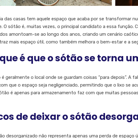
ia das casas tem aquele espaço que acaba por se transformar nu
de. O sótão é, muitas vezes, o principal candidato a essa função. 
dos amontoam-se ao longo dos anos, criando um cenário caótic
traz mais espaço útil, como também melhora o bem-estar e a seg
que é que o sótão se torna um
 é geralmente o local onde se guardam coisas “para depois”. A falt
om que o espaço seja negligenciado, permitindo que o lixo se ac
ótão é apenas para armazenamento faz com que muitas pessoas 
cos de deixar o sótão desorg
o desorganizado não representa apenas uma perda de espaço útil