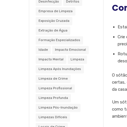
Desinfecção
Detritos
Com
Empresa de Limpeza
Exposição Cruzada
Esta
Extração de Água
Crie
Formação Especializados
prec
Idade
Impacto Emocional
Rotu
Impacto Mental
Limpeza
deso
Limpeza Após Inundações
O sótão
Limpeza de Crime
certas,
Limpeza Profissional
da casa
Limpeza Profunda
Um sótã
Limpeza Pós-Inundação
como ta
ambient
Limpezas Difíceis
Locais de Crime