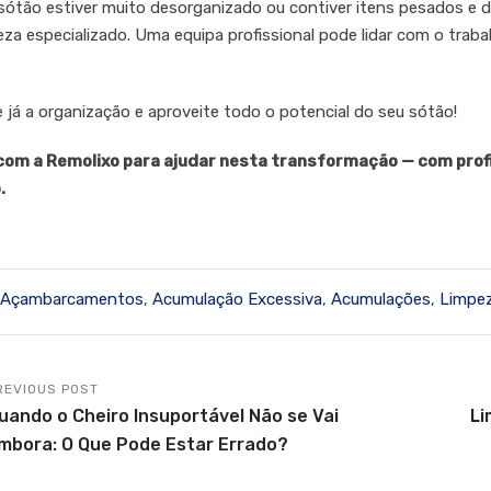
 sótão estiver muito desorganizado ou contiver itens pesados e d
eza especializado. Uma equipa profissional pode lidar com o trab
já a organização e aproveite todo o potencial do seu sótão!
om a Remolixo para ajudar nesta transformação — com profis
.
Açambarcamentos
,
Acumulação Excessiva
,
Acumulações
,
Limpez
REVIOUS POST
uando o Cheiro Insuportável Não se Vai
Li
mbora: O Que Pode Estar Errado?