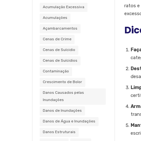
ratos e
Acumulação Excessiva
excesso
Acumulações
Dic
Açambarcamentos
Cenas de Crime
Faça
Cenas de Suícidio
cate
Cenas de Suícidios
Dest
Contaminação
desa
Crescimento de Bolor
Lim
Danos Causados pelas
cert
Inundações
Arm
Danos de Inundações
tran
Danos de Água e Inundações
Mant
Danos Estruturais
escr