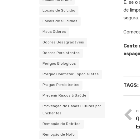
E, se o
de limp
Locais de Suícidio
segura.
Locais de Suícidios
Comece 
Maus Odores
Odores Desagradáveis
Conte c
Odores Persistentes
espaço
Perigos Biológicos
Porque Contratar Especialistas
TAGS:
Pragas Persistentes
Prevenir Riscos à Saúde
Prevenção de Danos Futuros por
P
Enchentes
Q
Remoção de Detritos
E
Remoção de Mofo