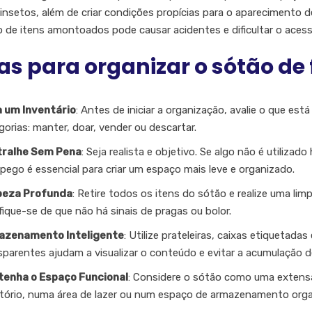
 insetos, além de criar condições propícias para o aparecimento 
 de itens amontoados pode causar acidentes e dificultar o aces
as para organizar o sótão de 
 um Inventário
: Antes de iniciar a organização, avalie o que e
gorias: manter, doar, vender ou descartar.
ralhe Sem Pena
: Seja realista e objetivo. Se algo não é utiliza
pego é essencial para criar um espaço mais leve e organizado.
peza Profunda
: Retire todos os itens do sótão e realize uma lim
ifique-se de que não há sinais de pragas ou bolor.
azenamento Inteligente
: Utilize prateleiras, caixas etiquetada
sparentes ajudam a visualizar o conteúdo e evitar a acumulação d
enha o Espaço Funcional
: Considere o sótão como uma extens
itório, numa área de lazer ou num espaço de armazenamento orga