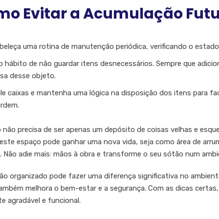
o Evitar a Acumulação Fut
beleça uma rotina de manutenção periódica, verificando o estad
 o hábito de não guardar itens desnecessários. Sempre que adicio
isa desse objeto.
le caixas e mantenha uma lógica na disposição dos itens para faci
rdem.
 não precisa de ser apenas um depósito de coisas velhas e esqu
 este espaço pode ganhar uma nova vida, seja como área de arr
. Não adie mais: mãos à obra e transforme o seu sótão num ambie
o organizado pode fazer uma diferença significativa no ambiente
mbém melhora o bem-estar e a segurança. Com as dicas certas, 
e agradável e funcional.