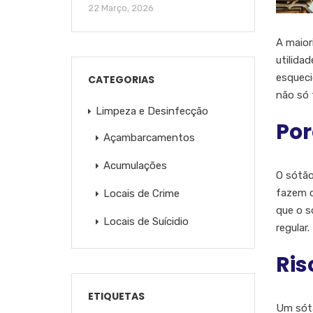
22 Março, 2026
A maior
utilida
esqueci
CATEGORIAS
não só 
Limpeza e Desinfecção
Por
Açambarcamentos
Acumulações
O sótão
fazem c
Locais de Crime
que o s
Locais de Suícidio
regular.
Ris
ETIQUETAS
Um sótã