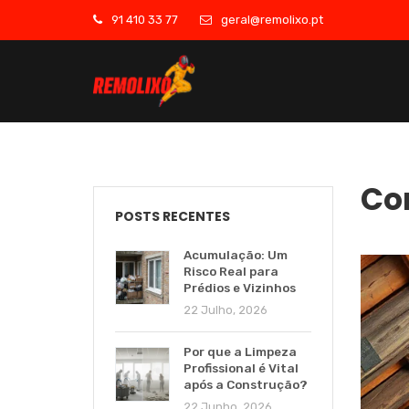
91 410 33 77
geral@remolixo.pt
Co
POSTS RECENTES
Acumulação: Um
Risco Real para
Prédios e Vizinhos
22 Julho, 2026
Por que a Limpeza
Profissional é Vital
após a Construção?
22 Junho, 2026