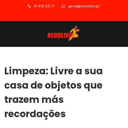
91 410 33 77
geral@remolixo.pt
Limpeza: Livre a sua
casa de objetos que
trazem más
recordações