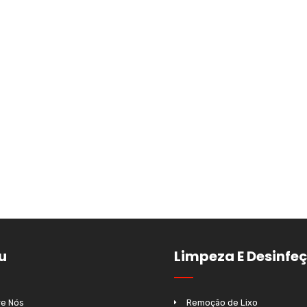
u
Limpeza E Desinfe
e Nós
Remoção de Lixo