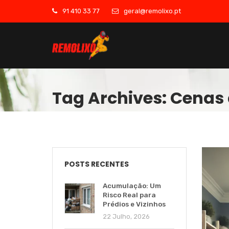
91 410 33 77
geral@remolixo.pt
Tag Archives: Cenas 
POSTS RECENTES
Acumulação: Um
Risco Real para
Prédios e Vizinhos
22 Julho, 2026