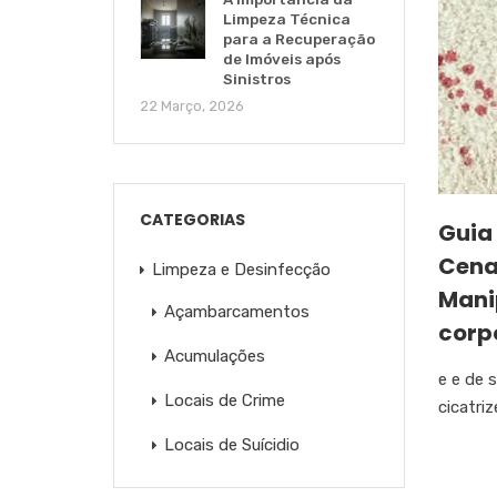
Limpeza Técnica
para a Recuperação
de Imóveis após
Sinistros
22 Março, 2026
CATEGORIAS
Guia
Cenas
Limpeza e Desinfecção
Mani
Açambarcamentos
corp
Acumulações
e e de 
Locais de Crime
cicatri
Locais de Suícidio