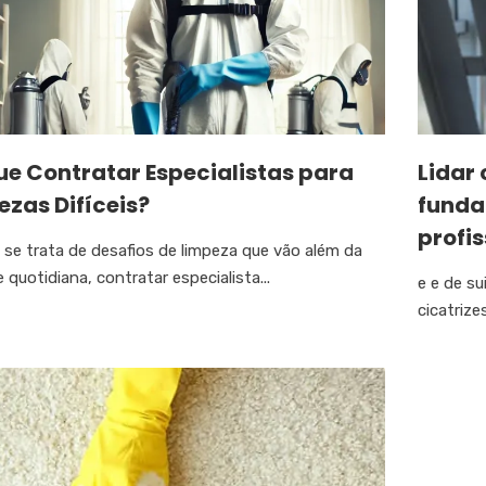
ue Contratar Especialistas para
Lidar 
zas Difíceis?
funda
profis
se trata de desafios de limpeza que vão além da
 quotidiana, contratar especialista...
e e de s
cicatriz