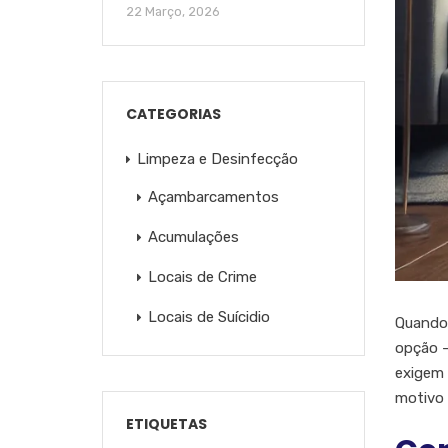
22 Março, 2026
CATEGORIAS
Limpeza e Desinfecção
Açambarcamentos
Acumulações
Locais de Crime
Locais de Suícidio
Quando 
opção —
exigem 
motivo 
ETIQUETAS