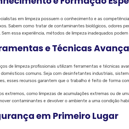
hecimento e Formação Espe
cialistas em limpeza possuem o conhecimento e as competências 
os. Sabem como tratar de contaminantes biológicos, odores per
z. Sem essa experiência, métodos de limpeza inadequados podem de
ramentas e Técnicas Avanç
iços de limpeza profissionais utilizam ferramentas e técnicas av
 domésticos comuns. Seja com desinfetantes industriais, sistema
es, esses recursos garantem que o trabalho é feito de forma com
s extremos, como limpezas de acumulações extremas ou de uma 
mover contaminantes e devolver o ambiente a uma condição habi
urança em Primeiro Lugar