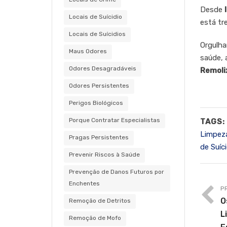
Desde
Locais de Suícidio
está tr
Locais de Suícidios
Orgulh
Maus Odores
saúde, 
Odores Desagradáveis
Remoli
Odores Persistentes
Perigos Biológicos
Porque Contratar Especialistas
TAGS:
Limpez
Pragas Persistentes
de Suíci
Prevenir Riscos à Saúde
Prevenção de Danos Futuros por
Enchentes
P
O
Remoção de Detritos
L
Remoção de Mofo