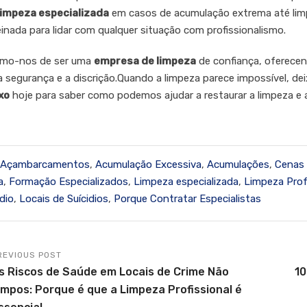
limpeza especializada
em casos de acumulação extrema até limp
einada para lidar com qualquer situação com profissionalismo.
amo-nos de ser uma
empresa de limpeza
de confiança, oferecend
a segurança e a discrição.Quando a limpeza parece impossível, de
xo
hoje para saber como podemos ajudar a restaurar a limpeza e a
Açambarcamentos
,
Acumulação Excessiva
,
Acumulações
,
Cenas 
a
,
Formação Especializados
,
Limpeza especializada
,
Limpeza Pro
dio
,
Locais de Suícidios
,
Porque Contratar Especialistas
REVIOUS POST
s Riscos de Saúde em Locais de Crime Não
10
impos: Porque é que a Limpeza Profissional é