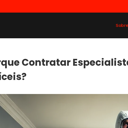
Sobr
rque Contratar Especialis
íceis?