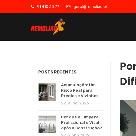
91 410 33 77
geral@remolixo.pt
Po
POSTS RECENTES
Dif
Acumulação: Um
Risco Real para
Prédios e Vizinhos
22 Julho, 2026
Por que a Limpeza
Profissional é Vital
após a Construção?
22 Junho, 2026