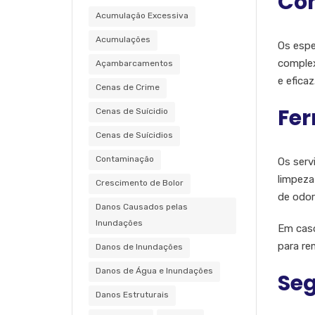
Con
Acumulação Excessiva
Acumulações
Os espe
complex
Açambarcamentos
e efica
Cenas de Crime
Fer
Cenas de Suícidio
Cenas de Suícidios
Contaminação
Os serv
limpeza
Crescimento de Bolor
de odor
Danos Causados pelas
Inundações
Em caso
para re
Danos de Inundações
Danos de Água e Inundações
Seg
Danos Estruturais