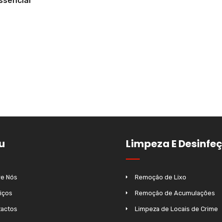
ssencial
u
Limpeza E Desinfe
e Nós
Remoção de Lixo
iços
Remoção de Acumulações
actos
Limpeza de Locais de Crime