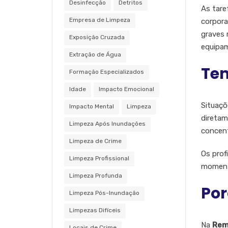
Desinfecção
Detritos
As tare
Empresa de Limpeza
corpora
graves 
Exposição Cruzada
equipam
Extração de Água
Tem
Formação Especializados
Idade
Impacto Emocional
Situaçõ
Impacto Mental
Limpeza
diretam
Limpeza Após Inundações
concent
Limpeza de Crime
Os prof
Limpeza Profissional
momento
Limpeza Profunda
Por
Limpeza Pós-Inundação
Limpezas Difíceis
Na
Rem
Locais de Crime