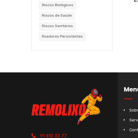
E
Riscos Biológicos
Riscos de Saúde
Riscos Sanitários
Roedores Persistentes
Men
Sobr
Serv
Cont
91 410 33 77