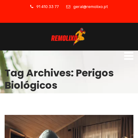
91 410 33 77
geral@remolixo.pt
Tag Archives: Perigos
Biológicos